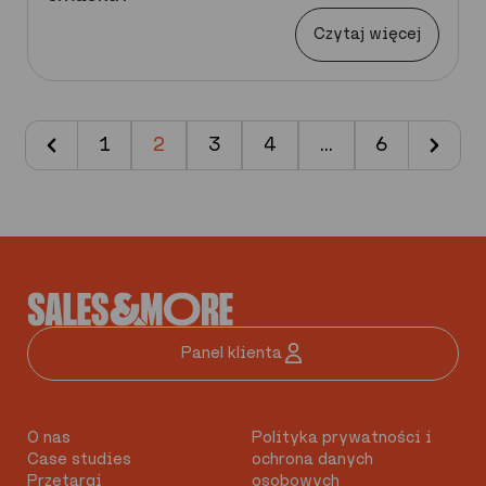
Czytaj więcej
1
2
3
4
…
6
Panel klienta
O nas
Polityka prywatności i
Case studies
ochrona danych
Przetargi
osobowych