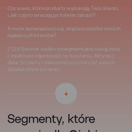
Czy wiesz, które produkty wybierają Twoi klienci
i jak często wracają po kolejne zakupy?
A może zastanawiasz się, skąd pozyskałeś swoich
najlepszych klientów?
Z CLV Booster szybko posegmentujesz swoją bazę
i znajdziesz odpowiedzi na te pytania. Aktywuj
dane 1st party i maksymalizuj potencjał swoich
działań online już teraz.
Segmenty, które