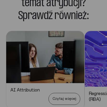
temat atrybucji?
Sprawdź również:
AI Attribution
Regressi
Czytaj więcej
(RBA)