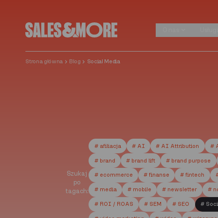
Przejdź do treści
O nas
Usług
O nas
Usług
Strona główna
Blog
Social Media
# afiliacja
# AI
# AI Attribution
# 
# brand
# brand lift
# brand purpose
Szukaj
# ecommerce
# finanse
# fintech
po
# media
# mobile
# newsletter
# n
tagach:
# ROI / ROAS
# SEM
# SEO
# Soci