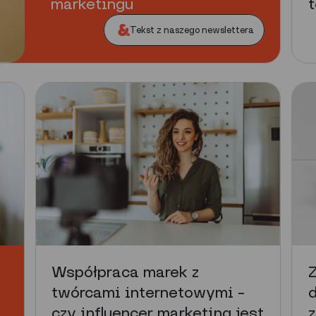
marketingu
t
Tekst z naszego newslettera
Współpraca marek z
Z
twórcami internetowymi –
d
czy influencer marketing jest
z