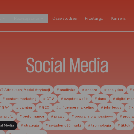
i
Rozwiązania
Case studies
Przetargi
Kariera
i
Rozwiązania
Case studies
Przetargi
Kariera
Social Media
AI Attribution; Model Atrybucji
# analityka
# analiza
# analytics
# 
# content marketing
# CTV
# częstotliwość
# dane
# digital ma
# GA4
# gaming
# GEO
# influencer marketing
# john leggy
# k
on profit
# performance
# prawo
# program lojalnosciowy
# progr
al Media
# strategia
# świadomość marki
# technologia
# tiktok