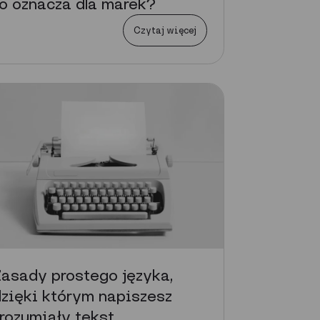
o oznacza dla marek?
Czytaj więcej
asady prostego języka,
zięki którym napiszesz
rozumiały tekst