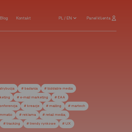
PL / EN
Panel klienta
Blog
Kontakt
Blog
Kontakt
PL / EN
Panel klienta
atrybucja
# badania
# biddable media
rketing
# e-mail marketing
# EAA
onferencja
# kreacje
# mailing
# martech
ammatic
# reklama
# retail media;
# tracking
# trendy rynkowe
# UX