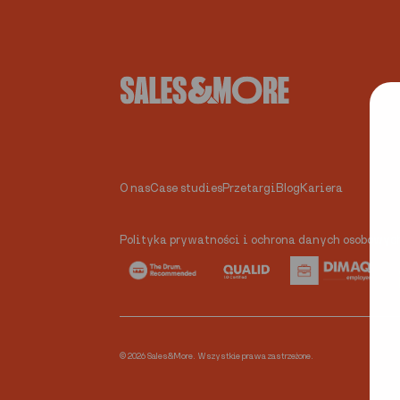
O nas
Case studies
Przetargi
Blog
Kariera
Polityka prywatności i ochrona danych osobowyc
© 2026 Sales&More. Wszystkie prawa zastrzeżone.