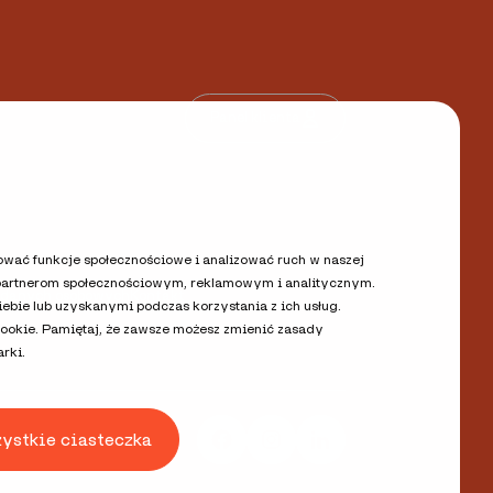
Panel klienta
rować funkcje społecznościowe i analizować ruch w naszej
y partnerom społecznościowym, reklamowym i analitycznym.
 danych osobowych
Kontakt
bie lub uzyskanymi podczas korzystania z ich usług.
cookie. Pamiętaj, że zawsze możesz zmienić zasady
rki.
zystkie ciasteczka