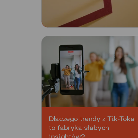
Dlaczego trendy z Tik-Toka
to fabryka słabych
insightów?