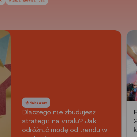
ek
# zapamiętywalność
Najnowszy
Dlaczego nie zbudujesz
P
strategii na viralu? Jak
odróżnić modę od trendu w
k