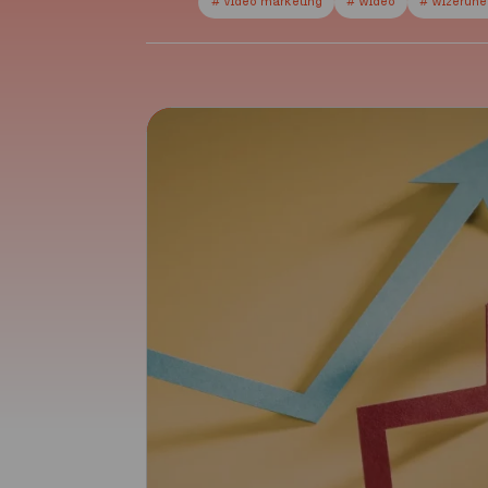
# video marketing
# wideo
# wizerun