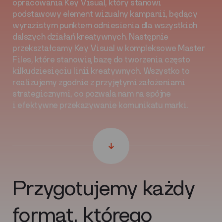
opracowania Key Visual, który stanowi
podstawowy element wizualny kampanii, będący
wyrazistym punktem odniesienia dla wszystkich
dalszych działań kreatywnych. Następnie
przekształcamy Key Visual w kompleksowe Master
Files, które stanowią bazę do tworzenia często
kilkudziesięciu linii kreatywnych. Wszystko to
realizujemy zgodnie z przyjętymi założeniami
strategicznymi, co pozwala nam na spójne
i efektywne przekazywanie komunikatu marki.
Przygotujemy każdy
format, którego