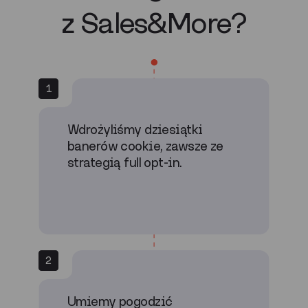
z Sales&More?
1
Wdrożyliśmy dziesiątki
banerów cookie, zawsze ze
strategią full opt-in.
2
Umiemy pogodzić