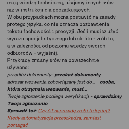
mają wiedzę techniczną, użyjemy innych słów
niż w instrukcji dla początkujących.
W obu przypadkach można postawić na zasady
protego języka, co nie oznacza pozbawienia
tekstu fachowości i precyzji. Jeśli musisz użyć
wyrazu specjalistycznego lub skrótu – zrób to,
a w zależności od poziomu wiedzy swoich
odbiorców – wyjaśnij.
Przykłady zmiany słów na powszechnie
używane:
przedłóż dokumenty–
przekaż dokumenty
adresat wezwania zobowiązany jest do… –
osoba,
która otrzymała wezwanie, musi…
Twoje zgłoszenie podlega weryfikacji –
sprawdzimy
Twoje zgłoszenie
Sprawdź też
:
Czy AI naprawdę zrobi to lepiej?
Kiedy automatyzacja przeszkadza, zamiast
pomagać