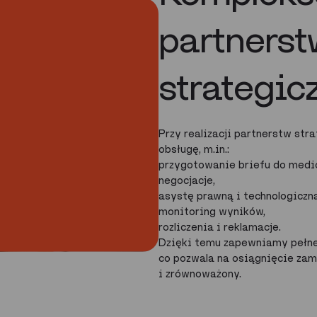
partnerst
strategic
Przy realizacji partnerstw st
500+
obsługę, m.in.:
przygotowanie briefu do medi
negocjacje,
Dostawców:
asystę prawną i technologiczną
mediów,
monitoring wyników,
technologii oraz
rozliczenia i reklamacje.
danych
Dzięki temu zapewniamy pełne
co pozwala na osiągnięcie za
i zrównoważony.