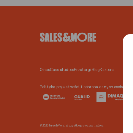
O nas
Case studies
Przetargi
Blog
Kariera
Polityka prywatności i ochrona danych osobowyc
© 2026 Sales&More. Wszystkie prawa zastrzeżone.