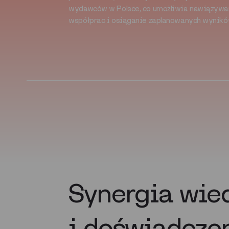
wydawców w Polsce, co umożliwia nawiązywa
współprac i osiąganie zaplanowanych wynikó
Synergia wie
i doświadcze