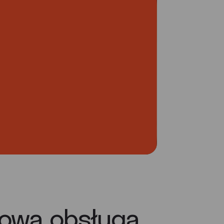
> 500
dostawców
mediów,
technologii oraz
danych
owa obsługa