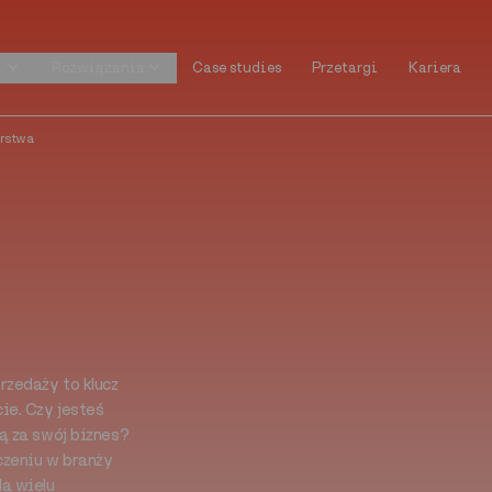
i
Rozwiązania
Case studies
Przetargi
Kariera
i
Rozwiązania
Case studies
Przetargi
Kariera
erstwa
rzedaży to klucz
e. Czy jesteś
ą za swój biznes?
czeniu w branży
a wielu