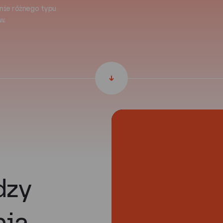
nie różnego typu
w.
dzy
nia