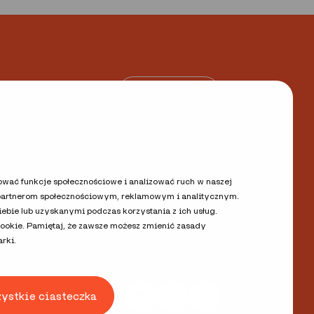
Panel klienta
rować funkcje społecznościowe i analizować ruch w naszej
y partnerom społecznościowym, reklamowym i analitycznym.
 danych osobowych
Kontakt
bie lub uzyskanymi podczas korzystania z ich usług.
cookie. Pamiętaj, że zawsze możesz zmienić zasady
rki.
zystkie ciasteczka