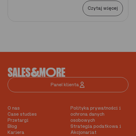
Czytaj więcej
Panel klienta
O nas
Polityka prywatności i
Case studies
ochrona danych
Przetargi
osobowych
Blog
Strategia podatkowa i
Kariera
Akcjonariat