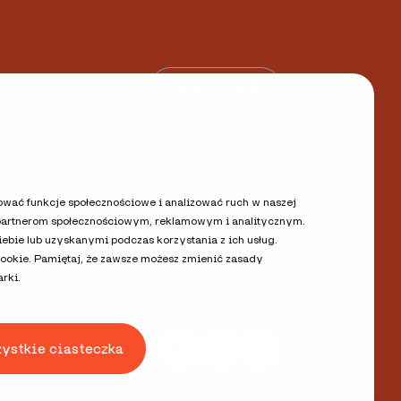
Panel klienta
rować funkcje społecznościowe i analizować ruch w naszej
y partnerom społecznościowym, reklamowym i analitycznym.
 danych osobowych
Kontakt
bie lub uzyskanymi podczas korzystania z ich usług.
cookie. Pamiętaj, że zawsze możesz zmienić zasady
rki.
zystkie ciasteczka