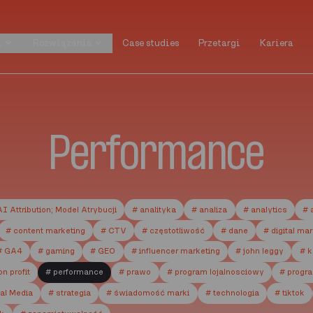
i
Rozwiązania
Case studies
Przetargi
Kariera
i
Rozwiązania
Case studies
Przetargi
Kariera
Performance
AI Attribution; Model Atrybucji
# analityka
# analiza
# analytics
# 
# content marketing
# CTV
# częstotliwość
# dane
# digital ma
# GA4
# gaming
# GEO
# influencer marketing
# john leggy
# k
on profit
# performance
# prawo
# program lojalnosciowy
# progr
al Media
# strategia
# świadomość marki
# technologia
# tiktok