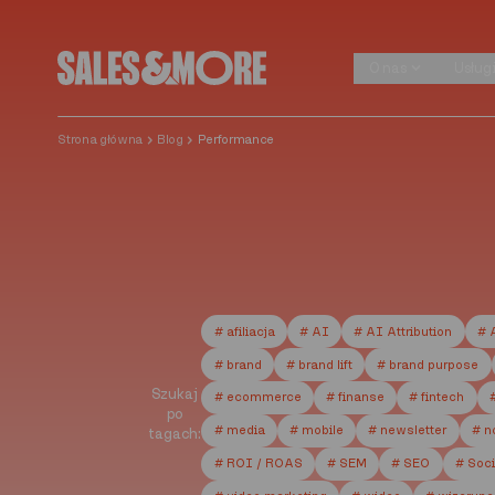
Przejdź do treści
O nas
Usług
O nas
Usług
Strona główna
Blog
Performance
# afiliacja
# AI
# AI Attribution
# 
# brand
# brand lift
# brand purpose
Szukaj
# ecommerce
# finanse
# fintech
po
# media
# mobile
# newsletter
# n
tagach:
# ROI / ROAS
# SEM
# SEO
# Soci