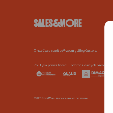
O nas
Case studies
Przetargi
Blog
Kariera
Polityka prywatności i ochrona danych osobowyc
© 2026 Sales&More. Wszystkie prawa zastrzeżone.