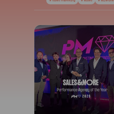
# video marketing
# wideo
# wizerun