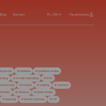
PL / EN
Panel klienta
Blog
Kontakt
Blog
Kontakt
PL / EN
Panel klienta
atrybucja
# badania
# biddable media
rketing
# e-mail marketing
# EAA
onferencja
# kreacje
# mailing
# martech
ammatic
# reklama
# retail media;
# tracking
# trendy rynkowe
# UX