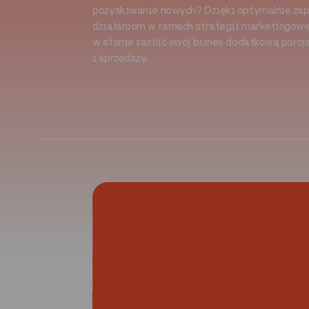
pozyskiwanie nowych? Dzięki optymalnie z
działaniom w ramach strategii marketingowe
w stanie zasilić swój biznes dodatkową porcj
i sprzedaży.