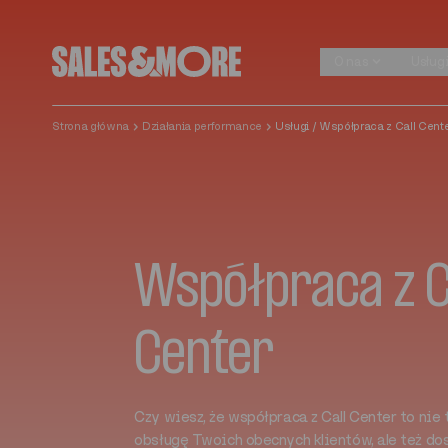
Przejdź do treści
O nas
Usług
O nas
Usług
Strona główna
Działania performance
Usługi / Współpraca z Call Cent
Współpraca z C
Center
Czy wiesz, że współpraca z Call Center to nie 
obsługę Twoich obecnych klientów, ale też do