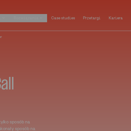
i
Rozwiązania
Case studies
Przetargi
Kariera
i
Rozwiązania
Case studies
Przetargi
Kariera
er
all
tylko sposób na
skonały sposób na