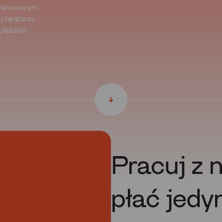
aplanowanym
j będziesz
ą leadów
Pracuj z 
płać jedy