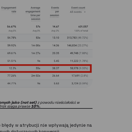
onych jako (not set)
z powodu nieścisłości w
źnik sięga prawie
10%.
 błędy w atrybucji nie wpływają jedynie na
anych dotyczących konwersji