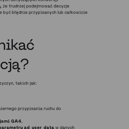
ą, że trudniej podejmować decyzje
że być błędnie przypisanych lub całkowicie
nikać
ucją?
czyn, takich jak:
iernego przypisania ruchu do
sjami GA4.
parametru
ad_user_data
w danych