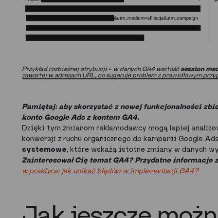
Przykład rozbieżnej atrybucji
–
w danych GA4 wartość
session me
zawartej w adresach URL, co sugeruje problem z prawidłowym przyp
Pamiętaj: aby skorzystać z nowej funkcjonalności zbi
konto Google Ads z kontem GA4.
Dzięki tym zmianom reklamodawcy mogą lepiej analizow
konwersji z ruchu organicznego do kampanii Google Ad
systemowe
, które wskażą istotne zmiany w danych wy
Zainteresował Cię temat GA4? Przydatne informacje z
w praktyce: jak unikać błędów w implementacji GA4?
Jak jeszcze możn