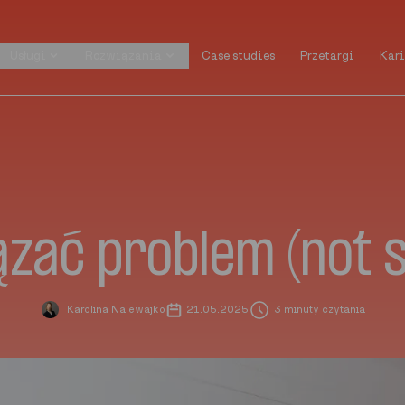
Usługi
Rozwiązania
Case studies
Przetargi
Kari
Usługi
Rozwiązania
Case studies
Przetargi
Kari
zać problem (not 
Karolina Nalewajko
21.05.2025
3 minuty czytania