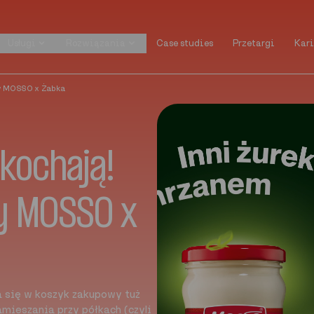
Usługi
Rozwiązania
Case studies
Przetargi
Kari
Usługi
Rozwiązania
Case studies
Przetargi
Kari
dy MOSSO x Żabka
kochają!
dy MOSSO x
 się w koszyk zakupowy tuż
mieszania przy półkach (czyli