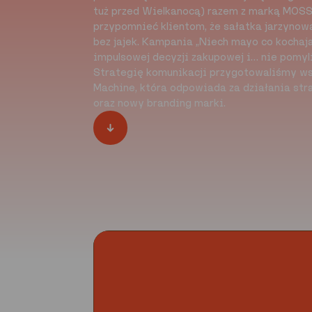
tuż przed Wielkanocą) razem z marką MOS
przypomnieć klientom, że sałatka jarzynow
bez jajek. Kampania „Niech mayo co kochaj
impulsowej decyzji zakupowej i… nie pomyli
Strategię komunikacji przygotowaliśmy ws
Machine, która odpowiada za działania s
oraz nowy branding marki.