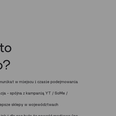
to
o?
omunikat w miejscu i czasie podejmowania
ja – spójna z kampanią YT / SoMe /
jlepsze sklepy w województwach
 jak i dla nas była to nowość mediowa (po