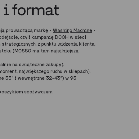
 i format
ncją prowadzącą markę –
Washing Machine
–
odejście, czyli kampanię DOOH w sieci
strategicznych, z punktu widzenia klienta,
stoku (MOSSO ma tam najsilniejszą
alnie na świąteczne zakupy).
moment, największego ruchu w sklepach).
ne 55” i wewnętrzne 32–43”) w 95
m koszykiem spożywczym.