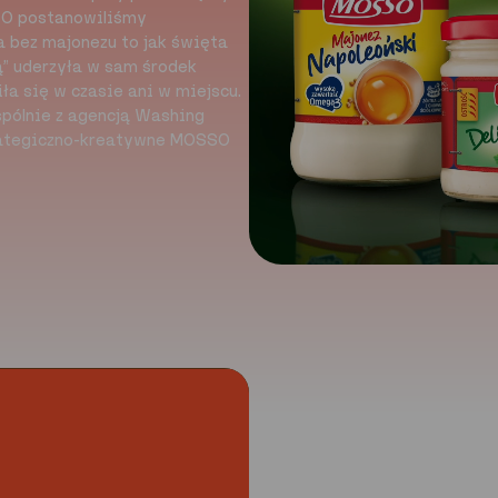
SO postanowiliśmy
a bez majonezu to jak święta
ą” uderzyła w sam środek
ła się w czasie ani w miejscu.
pólnie z agencją Washing
trategiczno-kreatywne MOSSO