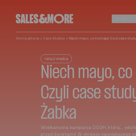
Przejdź do treści
O nas
O nas
Strona główna
Case Studies
Niech mayo, co kochają! Czyli case stu
retail media
Niech mayo, co 
Czyli case stu
Żabka
Wielkanocna kampania DOOH, która… wbiła
przed świętami! W okresie największego za