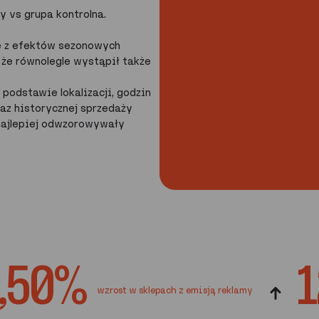
y vs grupa kontrolna.
e z efektów sezonowych
 że równolegle wystąpił także
podstawie lokalizacji, godzin
az historycznej sprzedaży
najlepiej odwzorowywały
,50%
1
wzrost w sklepach z emisją reklamy