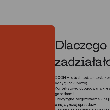
Dlaczego 
zadziałał
DOOH + retail media – czyli k
decyzji zakupowej.
Kontekstowo dopasowana kreac
gazetkami.
Precyzyjne targetowanie – na
o najwyższej sprzedaży.
Pomimo że zarówno dla klienta